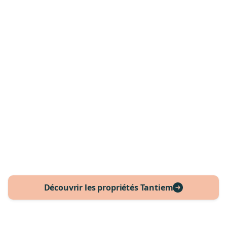
Vos revenus locatifs sont matérialisées par des
obligations nominatives. Un tableau de bord
permet de visualiser vos loyers perçus et
l'évolution annuelle de la valeur de vos parts.
4. Et la plus-value à la revente
Touchez votre plus-value potentielle à la revente
du bien après quelques années. Simple et
efficace.
Découvrir les propriétés Tantiem