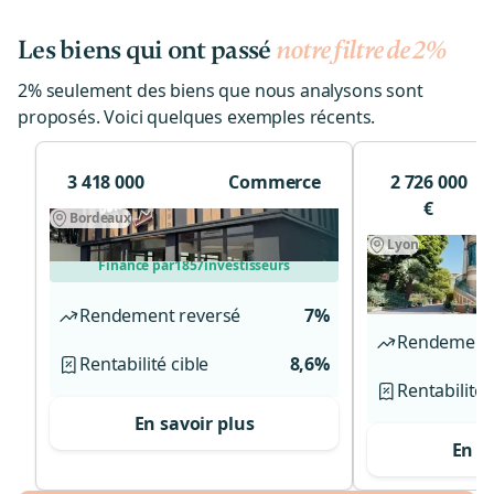
Les biens qui ont passé
notre filtre de 2%
2% seulement des biens que nous analysons sont
proposés. Voici quelques exemples récents.
3 418 000
Commerce
2 726 000
€
Bordeaux
Bastide
Lyon
Monts d'Or
Financé par
1857
investisseurs
Financé par
Rendement reversé
7%
Rendement 
Rentabilité cible
8,6%
Rentabilité 
En savoir plus
En s