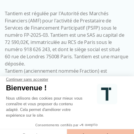
Tantiem est régulée par l'Autorité des Marchés
Financiers (AMF) pour l'activité de Prestataire de
Services de Financement Participatif (PSFP) sous le
numéro FP-2025-03. Tantiem est une SAS au capital de
72 590,02€, immatriculée au RCS de Paris sous le
numéro 918 626 243, et dont le siège social est situé
60 rue de Londres 75008 Paris. Tantiem est une marque
déposée.
Tantiem (anciennement nommée Fraction) est
enregistrée sous l'identifiant REGAFI N° 732543 par
l’Autorité de Contrôle Prudentiel et de Résolution (ACPR)
comme agent prestataire de services de paiement de
Lemonway (établissement de paiement dont le siège
social est situé au 8 rue du Sentier, 75002 Paris, agréé
par l’ACPR sous le numéro 16568).
Tantiem est membre de l'association France Fintech.