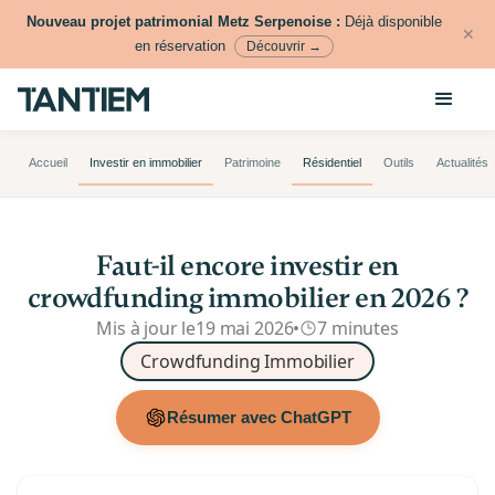
Nouveau projet patrimonial Metz Serpenoise :
Déjà disponible
✕
en réservation
Découvrir →
Accueil
Investir en immobilier
Patrimoine
Résidentiel
Outils
Actualités
Faut-il encore investir en
crowdfunding immobilier en 2026 ?
Mis à jour le
19 mai 2026
•
7 minutes
Crowdfunding Immobilier
Résumer avec ChatGPT