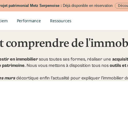
ojet patrimonial Metz Serpenoise :
Déjà disponible en réservation
Décou
tiem
Performance
Ressources
t comprendre de l'immobi
estir en immobilier
sous toutes ses formes, réaliser une
acquisi
e patrimoine
. Nous vous mettons à disposition tous nos
outils et
es murs
décortique enfin l'actualité pour expliquer l'immobilier d
Tantiem
Arti
Comment fon