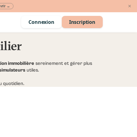
✕
vrir →
Connexion
Inscription
lier
tion immobilière
sereinement et gérer plus
 simulateurs
utiles.
u quotidien.
cle à la une
ctionne Tantiem ? Le