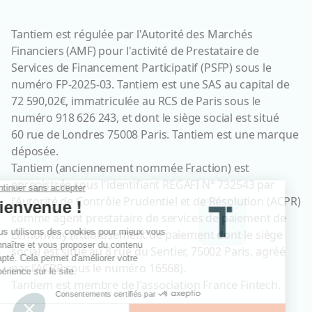
Tantiem est régulée par l'Autorité des Marchés
Financiers (AMF) pour l'activité de Prestataire de
Services de Financement Participatif (PSFP) sous le
numéro FP-2025-03. Tantiem est une SAS au capital de
72 590,02€, immatriculée au RCS de Paris sous le
numéro 918 626 243, et dont le siège social est situé
60 rue de Londres 75008 Paris. Tantiem est une marque
déposée.
Tantiem (anciennement nommée Fraction) est
enregistrée sous l'identifiant REGAFI N° 732543 par
l’Autorité de Contrôle Prudentiel et de Résolution (ACPR)
comme agent prestataire de services de paiement de
Lemonway (établissement de paiement dont le siège
social est situé au 8 rue du Sentier, 75002 Paris, agréé
par l’ACPR sous le numéro 16568).
Tantiem est membre de l'association France Fintech.