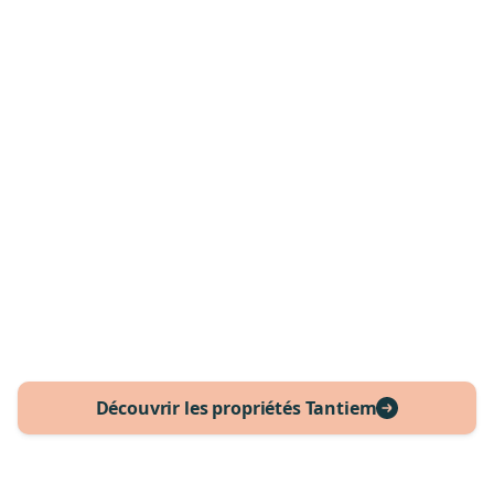
Vos revenus locatifs sont matérialisées par des
obligations nominatives. Un tableau de bord
permet de visualiser vos loyers perçus et
l'évolution annuelle de la valeur de vos parts.
4. Et la plus-value à la revente
Touchez votre plus-value potentielle à la revente
du bien après quelques années. Simple et
efficace.
Découvrir les propriétés Tantiem