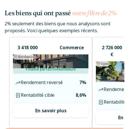
Les biens qui ont passé
notre filtre de 2%
2% seulement des biens que nous analysons sont
proposés. Voici quelques exemples récents.
3 418 000
Commerce
2 726 000
€
Bordeaux
Bastide
Lyon
Monts d'Or
Financé par
1857
investisseurs
Financé par
Rendement reversé
7%
Rendement 
Rentabilité cible
8,6%
Rentabilité 
En savoir plus
En s