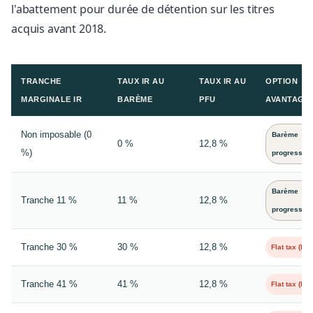
l'abattement pour durée de détention sur les titres
acquis avant 2018.
TRANCHE
TAUX IR AU
TAUX IR AU
OPTION
MARGINALE IR
BARÈME
PFU
AVANTAGE
Non imposable (0
Barème
0 %
12,8 %
%)
progressif
Barème
Tranche 11 %
11 %
12,8 %
progressif
Tranche 30 %
30 %
12,8 %
Flat tax (PF
Tranche 41 %
41 %
12,8 %
Flat tax (PF