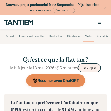
Nouveau projet patrimonial Metz Serpenoise :
Déjà disponible
✕
en réservation
Découvrir →
Accueil
Investir en immobilier
Patrimoine
Résidentiel
Outils
Actualités
Qu'est ce que la flat tax ?
Mis à jour le
13 mai 2026
•
5 minutes
Lexique
Résumer avec ChatGPT
La
flat tax
, ou
prélèvement forfaitaire unique
(PFU)
, est un taux global de
31,4 %
appliqué aux