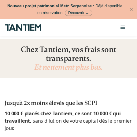
Nouveau projet patrimonial Metz Serpenoise :
Déjà disponible
✕
en réservation
Découvrir →
Chez Tantiem, vos frais sont
transparents.
Et nettement plus bas.
Jusqu'à 2x moins élevés que les SCPI
10 000 € placés chez Tantiem, ce sont 10 000 € qui
travaillent,
sans dilution de votre capital dès le premier
jour.