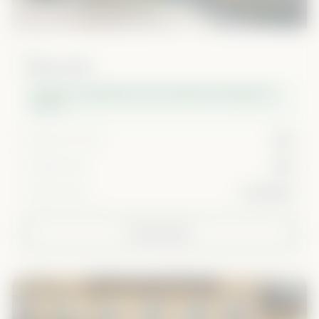
Lyon
Monts d'Or
Création et exploitation d'une résidence partagée pour
seniors
Rendement reversé
6,5%
Rentabilité cible
8,9%
Montant financé
2 726 000 €
En savoir plus