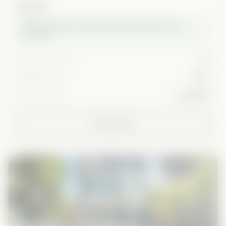
Bastide
Murs de commerce loués à Burger King, centre de
Bordeaux
Rendement reversé
7%
Rentabilité cible
8,6%
Montant financé
3 418 000
En savoir plus