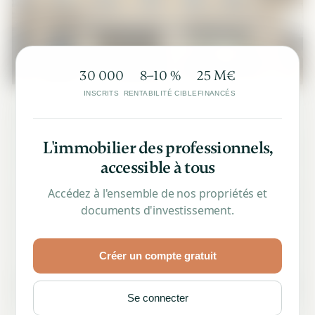
30 000
8–10 %
25 M€
INSCRITS
RENTABILITÉ CIBLE
FINANCÉS
Bordeaux
Gambetta
L'immobilier des professionnels,
Acquisition de murs de commerce premium en coeur de
Bordeaux
accessible à tous
Accédez à l'ensemble de nos propriétés et
Rendement reversé
6,4 %
documents d'investissement.
Rentabilité cible
8,7 %
Montant financé
1 376 000 €
Créer un compte gratuit
En savoir plus
Se connecter