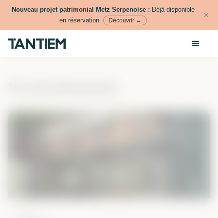
Nouveau projet patrimonial Metz Serpenoise :
Déjà disponible
✕
en réservation
Découvrir →
Nos investissements
Bordeaux