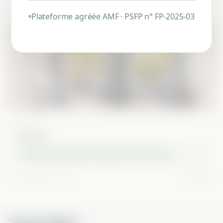
Plateforme agréée AMF · PSFP n° FP-2025-03
Lille Vauban
Vauban
Création de 13 espaces médicaux face à la Catho
Rendement reversé
6,1 %
Rentabilité cible
8,1 %
Montant financé
1 067 000 €