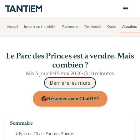
Accueil
Investir en immobilier
Patrimoine
Résidentiel
Outils
Actualités
Le Parc des Princes est à vendre. Mais
combien ?
Mis à jour le
15 mai 2026
•
10 minutes
Derrière les murs
Résumer avec ChatGPT
Sommaire
Episode #3 : Le Parc des Princes