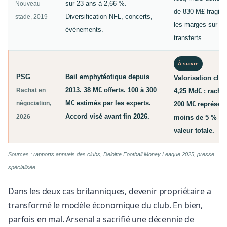
sur 23 ans à 2,66 %.
Nouveau
de 830 M£ fragilis
Diversification NFL, concerts,
stade, 2019
les marges sur le
événements.
transferts.
À suivre
PSG
Bail emphytéotique depuis
Valorisation club
2013. 38 M€ offerts. 100 à 300
Rachat en
4,25 Md€ : rachet
M€ estimés par les experts.
négociation,
200 M€ représen
Accord visé avant fin 2026.
2026
moins de 5 % de
valeur totale.
Sources : rapports annuels des clubs, Deloitte Football Money League 2025, presse
spécialisée.
Dans les deux cas britanniques, devenir propriétaire a
transformé le modèle économique du club. En bien,
parfois en mal. Arsenal a sacrifié une décennie de