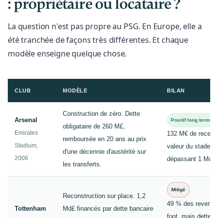
: propriétaire ou locataire ?
La question n'est pas propre au PSG. En Europe, elle a
été tranchée de façons très différentes. Et chaque
modèle enseigne quelque chose.
CLUB
MODÈLE
BILAN
Construction de zéro. Dette
Arsenal
Positif long terme
obligataire de 260 M£,
Emirates
132 M€ de recette
remboursée en 20 ans au prix
Stadium,
valeur du stade
d'une décennie d'austérité sur
2006
dépassant 1 Md£.
les transferts.
Mitigé
Reconstruction sur place. 1,2
49 % des revenus
Tottenham
Md£ financés par dette bancaire
foot, mais dette n