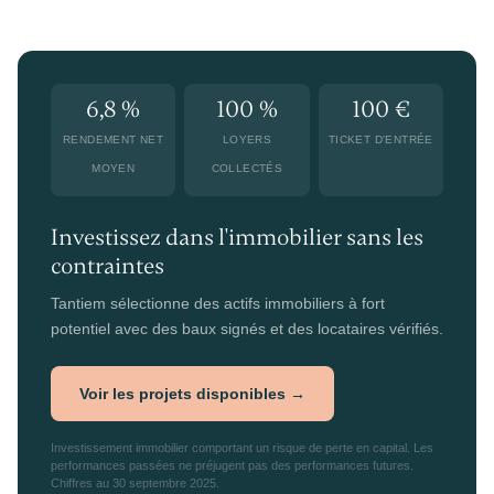
6,8 %
100 %
100 €
RENDEMENT NET
LOYERS
TICKET D'ENTRÉE
MOYEN
COLLECTÉS
Investissez dans l'immobilier sans les
contraintes
Tantiem sélectionne des actifs immobiliers à fort
potentiel avec des baux signés et des locataires vérifiés.
Voir les projets disponibles →
Investissement immobilier comportant un risque de perte en capital. Les
performances passées ne préjugent pas des performances futures.
Chiffres au 30 septembre 2025.