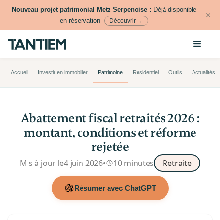
Nouveau projet patrimonial Metz Serpenoise :
Déjà disponible
✕
en réservation
Découvrir →
Accueil
Investir en immobilier
Patrimoine
Résidentiel
Outils
Actualités
Abattement fiscal retraités 2026 :
montant, conditions et réforme
rejetée
Mis à jour le
4 juin 2026
•
10 minutes
Retraite
Résumer avec ChatGPT