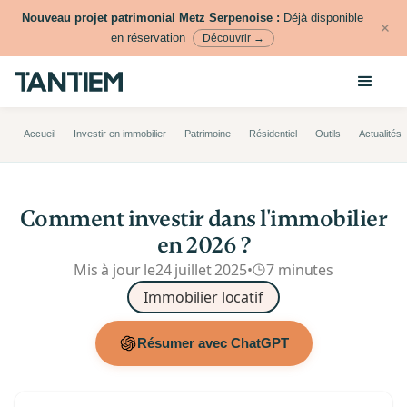
Nouveau projet patrimonial Metz Serpenoise :
Déjà disponible
✕
en réservation
Découvrir →
Accueil
Investir en immobilier
Patrimoine
Résidentiel
Outils
Actualités
Comment investir dans l'immobilier
en 2026 ?
Mis à jour le
24 juillet 2025
•
7 minutes
Immobilier locatif
Résumer avec ChatGPT