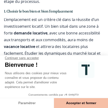
étape du processus.
1. Choisir le bon bien et bien l’emplacement
L’emplacement est un critère clé dans la réussite d’un
investissement locatif. Un bien situé dans une zone à
forte
demande locative
, avec une bonne accessibilité
aux transports et aux commodités, aura moins de
vacance locative
et attirera des locataires plus
facilement. Étudier les dynamiques du marché local et
les perspectives d’évolution des prix est une étape
cruciale avant tout achat.
2. Optimiser la fiscalité pour maximiser la rentabilité
Une bonne
optimisation fiscale
peut
considérablement améliorer la rentabilité de votre
investissement. La
location meublée
, par exemple,
permet d’accéder au
régime réel
, qui autorise la