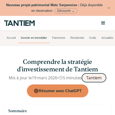
Nouveau projet patrimonial Metz Serpenoise :
Déjà disponible
✕
en réservation
Découvrir →
Accueil
Investir en immobilier
Patrimoine
Résidentiel
Outils
Actualités
Comprendre la stratégie
d'investissement de Tantiem
Mis à jour le
19 mars 2026
•
5 minutes
Tantiem
Résumer avec ChatGPT
Sommaire