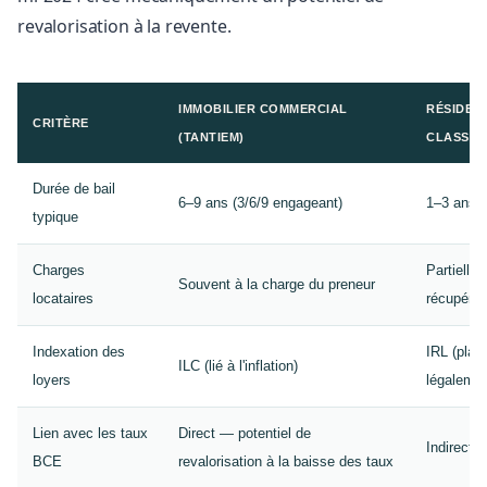
revalorisation à la revente.
IMMOBILIER COMMERCIAL
RÉSIDEN
CRITÈRE
(TANTIEM)
CLASSIQ
Durée de bail
6–9 ans (3/6/9 engageant)
1–3 ans
typique
Charges
Partielle
Souvent à la charge du preneur
locataires
récupérab
Indexation des
IRL (plaf
ILC (lié à l'inflation)
loyers
légalemen
Lien avec les taux
Direct — potentiel de
Indirect
BCE
revalorisation à la baisse des taux