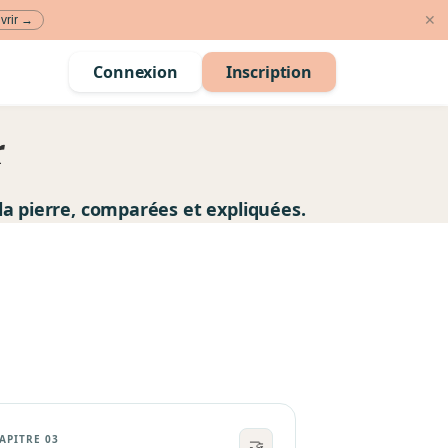
✕
vrir →
Connexion
Inscription
r
 la pierre, comparées et expliquées.
APITRE 03
🤝