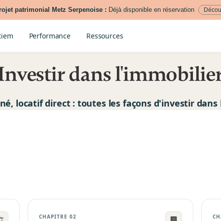
ojet patrimonial Metz Serpenoise :
Déjà disponible en réservation
Décou
tiem
Performance
Ressources
Investir dans l'immobilie
, locatif direct : toutes les façons d'investir dans
CHAPITRE 02
CH

🏢